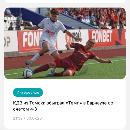
Интересное
КДВ из Томска обыграл «Темп» в Барнауле со
счетом 4:3
21:32 / 30.07.26