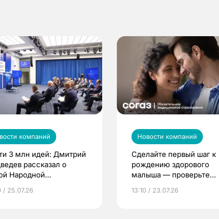
вости компаний
Новости компаний
ти 3 млн идей: Дмитрий
Сделайте первый шаг к
ведев рассказал о
рождению здорового
ой Народной
малыша — проверьте
грамме ЕР
репродуктивное здоров
 / 25.07.26
13:10 / 23.07.26
по ОМС!