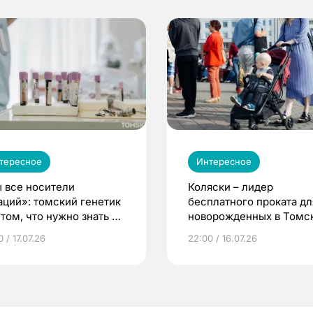
тересное
Интересное
 все носители
Коляски – лидер
аций»: томский генетик
бесплатного проката дл
том, что нужно знать до
новорожденных в Томск
еменности
Что еще берут родител
 / 17.07.26
22:00 / 16.07.26