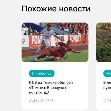
Похожие новости
Интересное
Ин
КДВ из Томска обыграл
В л
«Темп» в Барнауле со
сут
счетом 4:3
21:32 / 30.07.26
12:31