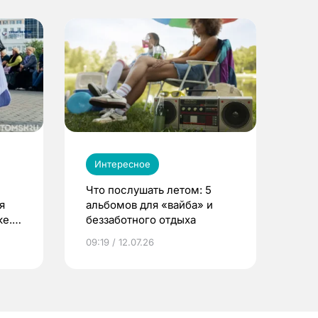
Интересное
Что послушать летом: 5
я
альбомов для «вайба» и
е.
беззаботного отдыха
и?
09:19 / 12.07.26