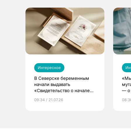
Интересное
Ин
В Северске беременным
«Мы
начали выдавать
мут
«Свидетельство о начале
— о 
жизни»
бер
09:34 / 21.07.26
08:30