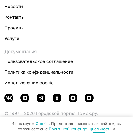
Новости
Контакты
Проекты
Услуги
Документация
Пользовательское соглашение
Политика конфиденциальности
Использование cookie
© 1997 – 2026 Городской портал Томск.ру.
Функционирует при финансовой поддержке
Используем
Cookie
. Продолжая пользоваться сайтом, вы
Министерства цифрового развития, связи и массовых
соглашаетесь с
Политикой конфиденциальности
и
коммуникаций Российской Федерации.