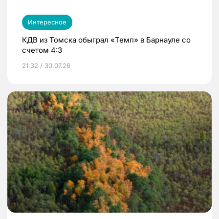
Интересное
КДВ из Томска обыграл «Темп» в Барнауле со
счетом 4:3
21:32 / 30.07.26