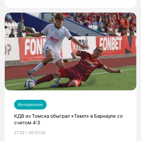
Интересное
КДВ из Томска обыграл «Темп» в Барнауле со
счетом 4:3
21:32 / 30.07.26