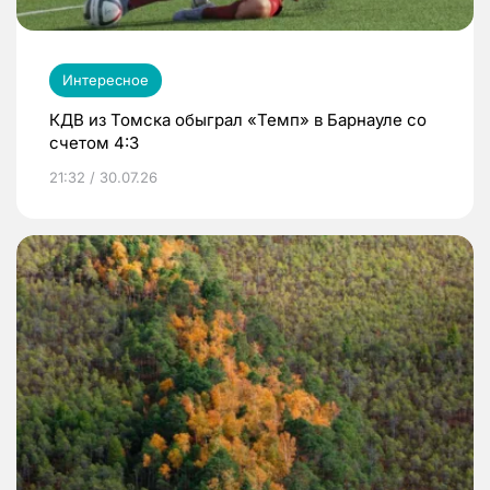
Интересное
КДВ из Томска обыграл «Темп» в Барнауле со
счетом 4:3
21:32 / 30.07.26