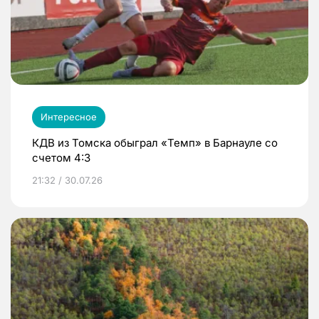
Интересное
КДВ из Томска обыграл «Темп» в Барнауле со
счетом 4:3
21:32 / 30.07.26