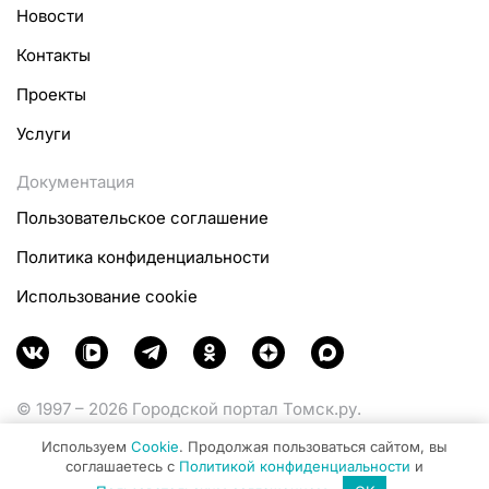
Новости
Контакты
Проекты
Услуги
Документация
Пользовательское соглашение
Политика конфиденциальности
Использование cookie
© 1997 – 2026 Городской портал Томск.ру.
Функционирует при финансовой поддержке
Используем
Cookie
. Продолжая пользоваться сайтом, вы
Министерства цифрового развития, связи и массовых
соглашаетесь с
Политикой конфиденциальности
и
коммуникаций Российской Федерации.