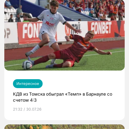
Интересное
КДВ из Томска обыграл «Темп» в Барнауле со
счетом 4:3
21:32 / 30.07.26