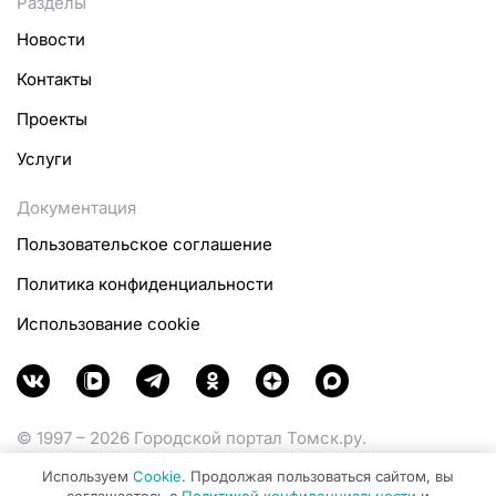
Разделы
Новости
Контакты
Проекты
Услуги
Документация
Пользовательское соглашение
Политика конфиденциальности
Использование cookie
© 1997 – 2026 Городской портал Томск.ру.
Функционирует при финансовой поддержке
Используем
Cookie
. Продолжая пользоваться сайтом, вы
Министерства цифрового развития, связи и массовых
соглашаетесь с
Политикой конфиденциальности
и