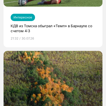
Интересное
КДВ из Томска обыграл «Темп» в Барнауле со
счетом 4:3
21:32 / 30.07.26