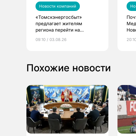
Новости компаний
Но
«Томскэнергосбыт»
Поч
предлагает жителям
Мед
региона перейти на
Нов
электронные квитанции и
про
09:10 / 03.08.26
20:10
выиграть призы
Похожие новости