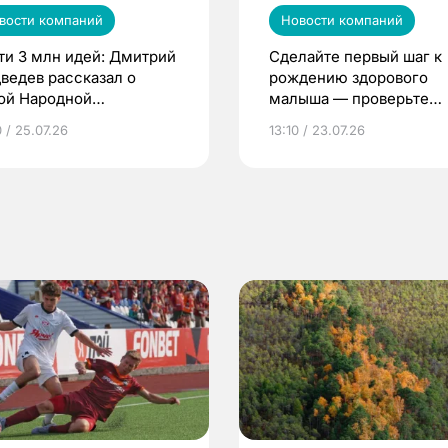
вости компаний
Новости компаний
ти 3 млн идей: Дмитрий
Сделайте первый шаг к
ведев рассказал о
рождению здорового
ой Народной
малыша — проверьте
грамме ЕР
репродуктивное здоров
 / 25.07.26
13:10 / 23.07.26
по ОМС!