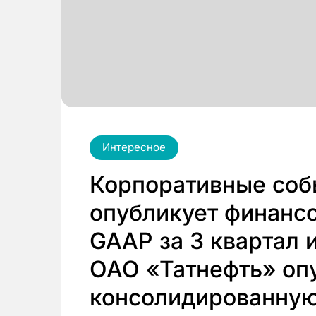
Интересное
Корпоративные соб
опубликует финансо
GAAP за 3 квартал 
ОАО «Татнефть» оп
консолидированну