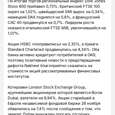
По итогам торгов региональный индекс Dow Jones
Stoxx 600 прибавил 0,73%. Британский FTSE 100
окреп на 1,02%, швейцарский SMI вырос на 0,34%,
немецкий DAX поднялся на 0,8%, а французский
CAC 40 продвинулся на 0,7%. Лидером роста
оказался итальянский FTSE MIB, увеличившийся на
1,07%.
Акции HSBC «поправились» на 2,35%, а бумаги
Standard Chartered продвинулись на 4,34%. Оба
банка активно кредитуют потребителей в ОАЭ,
поэтому позитивные новости о предотвращении
дефолта Nakheel благоприятно сказались на
стоимости акций рассматриваемых финансовых
институтов.
Котировки London Stock Exchange Group,
крупнейшим акционером которой является Borse
Dubai, взлетели на 9,94%. Акции старейшей в
Европе независимой фондовой биржи 26 ноября
обвалились на 7,4% после сообщения о том, что
эмират Дубаи вынужден просить отсрочку