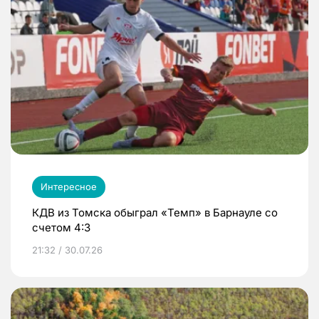
Интересное
КДВ из Томска обыграл «Темп» в Барнауле со
счетом 4:3
21:32 / 30.07.26