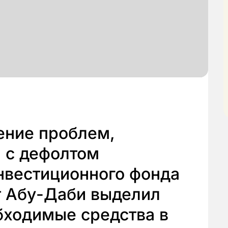
ение проблем,
 с дефолтом
нвестиционного фонда
т Абу-Даби выделил
бходимые средства в