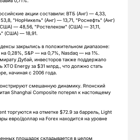
бавив 0,71%.
ссийские акции составили: ВТБ (Анг) — 4,33,
53,8, "НорНикель" (Анг) — 13,71, "Роснефть" (Анг)
(США) — 48,56, "Ростелеком" (США) — 31,11,
 (США) — 18,91.
дексы закрылись в положительном диапазоне:
на 0,28%, S&P — на 0,7%, Nasdaq — на 1%.
мирату Дубай, инвесторов также поддержало
 XTO Energy за $31 млрд., что должно стать
е, начиная с 2006 года.
монстрируют смешанную динамику. Японский
Китая Shanghai Composite потерял к настоящему
t торгуются на отметке $72.9 за баррель, Light
ары евро/доллар на Forex находится на уровне
венных площадок складывается в целом