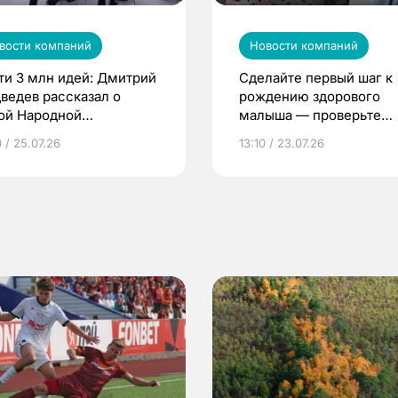
вости компаний
Новости компаний
ти 3 млн идей: Дмитрий
Сделайте первый шаг к
ведев рассказал о
рождению здорового
ой Народной
малыша — проверьте
грамме ЕР
репродуктивное здоров
 / 25.07.26
13:10 / 23.07.26
по ОМС!