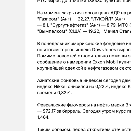
РТС вырос до отметки 138330 пунктов, при
На момент закрытия торгов цены АДР на ро
"Газпром" (Анг) — 22,27, "ЛУКОЙЛ" (Анг) — 
— 8,1, "Сургутнефтегаз" (Анг) — 8,79, МТС 
"Вымпелком" (США) — 19,22, "Мечел Сталь"
В понедельник американские фондовые ин
по итогам торгов индекс Dow-Jones вырос 
Помимо новостей относительно помощи э
сообщение о намерении Exxon Mobil купить
крупнейшей сделкой в нефтегазовом сектор
Азиатские фондовые индексы сегодня де
индекс Nikkei снизился на 0,22%, индекс 
времени 0,32%.
Февральские фьючерсы на нефть марки Bren
— $72.17 за баррель. Сегодня утром курс п
1,464.
Таким образом, перед открытием отечест