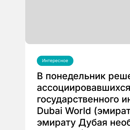
Интересное
В понедельник реш
ассоциировавшихся
государственного и
Dubai World (эмира
эмирату Дубая нео