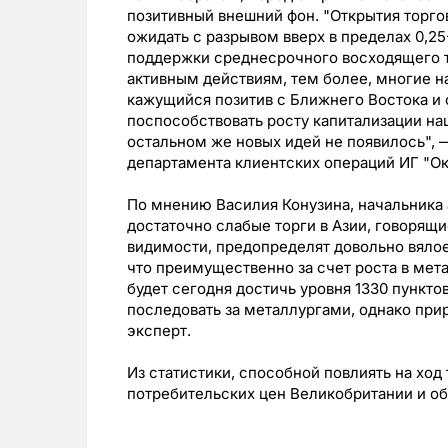
позитивный внешний фон. "Открытия торг
ожидать с разрывом вверх в пределах 0,2
поддержки среднесрочного восходящего тр
активным действиям, тем более, многие н
кажущийся позитив с Ближнего Востока и о
поспособствовать росту капитализации на
остальном же новых идей не появилось", 
департамента клиентских операций ИГ "Ок
По мнению Василия Конузина, начальника
достаточно слабые торги в Азии, говорящи
видимости, предопределят довольно вялое
что преимущественно за счет роста в ме
будет сегодня достичь уровня 1330 пункто
последовать за металлургами, однако при
эксперт.
Из статистики, способной повлиять на хо
потребительских цен Великобритании и о