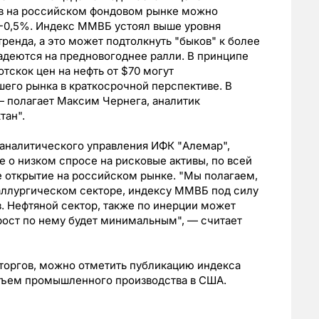
ов на российском фондовом рынке можно
5-0,5%. Индекс ММВБ устоял выше уровня
енда, а это может подтолкнуть "быков" к более
адеются на предновогоднее ралли. В принципе
тскок цен на нефть от $70 могут
шего рынка в краткосрочной перспективе. В
— полагает Максим Чернега, аналитик
тан".
 аналитического управления ИФК "Алемар",
е о низком спросе на рисковые активы, по всей
 открытие на российском рынке. "Мы полагаем,
таллургическом секторе, индексу ММВБ под силу
в. Нефтяной сектор, также по инерции может
рост по нему будет минимальным", — считает
д торгов, можно отметить публикацию индекса
бъем промышленного производства в США.