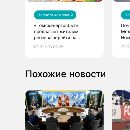
Новости компаний
Но
«Томскэнергосбыт»
Поч
предлагает жителям
Мед
региона перейти на
Нов
электронные квитанции и
про
09:10 / 03.08.26
20:10
выиграть призы
Похожие новости