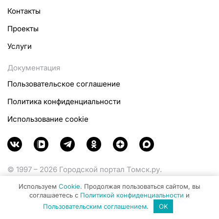
Контакты
Проекты
Услуги
Документация
Пользовательское соглашение
Политика конфиденциальности
Использование cookie
© 1997 – 2026 Городской портал Томск.ру.
Функционирует при финансовой поддержке
Используем
Cookie
. Продолжая пользоваться сайтом, вы
Министерства цифрового развития, связи и массовых
соглашаетесь с
Политикой конфиденциальности
и
коммуникаций Российской Федерации.
Пользовательским соглашением
.
OK