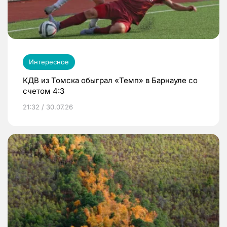
Интересное
КДВ из Томска обыграл «Темп» в Барнауле со
счетом 4:3
21:32 / 30.07.26