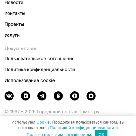
Новости
Контакты
Проекты
Услуги
Документация
Пользовательское соглашение
Политика конфиденциальности
Использование cookie
© 1997 – 2026 Городской портал Томск.ру.
Функционирует при финансовой поддержке
Используем
Cookie
. Продолжая пользоваться сайтом, вы
Министерства цифрового развития, связи и массовых
соглашаетесь с
Политикой конфиденциальности
и
коммуникаций Российской Федерации.
Пользовательским соглашением
.
OK