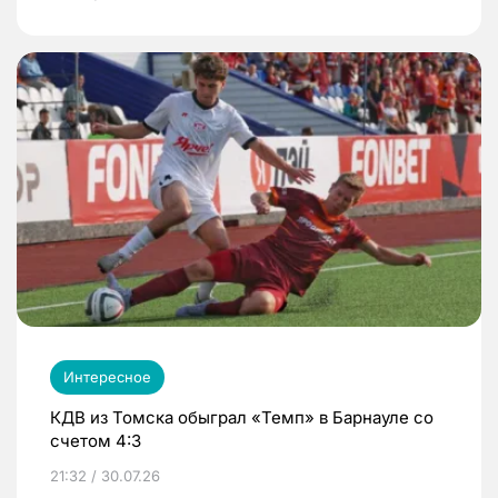
Интересное
КДВ из Томска обыграл «Темп» в Барнауле со
счетом 4:3
21:32 / 30.07.26