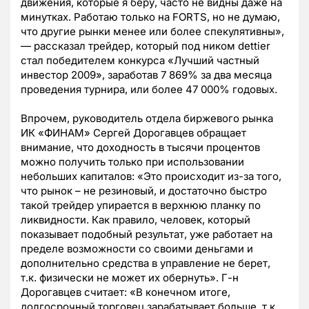
движения, которые я беру, часто не видны даже на
минутках. Работаю только на FORTS, но не думаю,
что другие рынки менее или более спекулятивны»,
— рассказал трейдер, который под ником dettier
стал победителем конкурса «Лучший частный
инвестор 2009», заработав 7 869% за два месяца
проведения турнира, или более 47 000% годовых.
Впрочем, руководитель отдела биржевого рынка
ИК «ФИНАМ» Сергей Дорогавцев обращает
внимание, что доходность в тысячи процентов
можно получить только при использовании
небольших капиталов: «Это происходит из-за того,
что рынок – не резиновый, и достаточно быстро
такой трейдер упирается в верхнюю планку по
ликвидности. Как правило, человек, который
показывает подобный результат, уже работает на
пределе возможности со своими деньгами и
дополнительно средства в управление не берет,
т.к. физически не может их обернуть». Г-н
Дорогавцев считает: «В конечном итоге,
долгосрочный торговец зарабатывает больше, т.к.