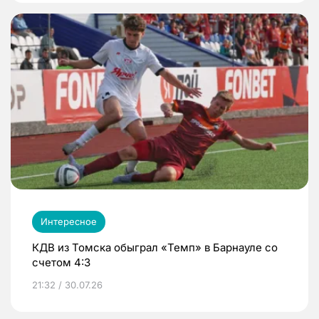
Интересное
КДВ из Томска обыграл «Темп» в Барнауле со
счетом 4:3
21:32 / 30.07.26