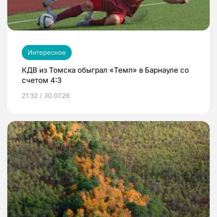
Интересное
КДВ из Томска обыграл «Темп» в Барнауле со
счетом 4:3
21:32 / 30.07.26