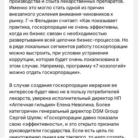
производства и сбыта лекарственных препаратов.
Именно это могло стать одной из причин
внезапного усиления внимания чиновников к
рынку. Г-н Фельдман считает: «Как показывает
практика, госкорпорации не очень эффективны,
когда их бизнес связан с необходимостью
развертывания всей цепочки бизнес-процессов. Но
в ряде локальных сегментов работу госкорпорации
можно выстроить, при условии устранения
коррупции, которая будет очень локализована в
этом случае. Например, программу «7 нозологий»
можно отдать госкорпорации».
В случае создания госкорпорации иерархия ее
интересов будет явно не в пользу потребителей
лекарств, уверена исполнительный директор НП
«Аптечная гильдия» Елена Неволина. Более
категоричен генеральный директор DSM Group
Сергей Шуляк: «Госкорпорации давно показали
свою «эффективность», и это открыто признали
руководители государства. Если есть цель по
уничтожению рынка как такового, то надо создать