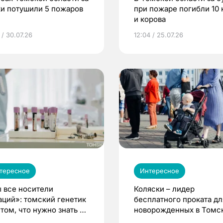
ки потушили 5 пожаров
при пожаре погибли 10 
и корова
 / 30.07.26
12:04 / 25.07.26
тересное
Интересное
 все носители
Коляски – лидер
аций»: томский генетик
бесплатного проката дл
том, что нужно знать до
новорожденных в Томск
еменности
Что еще берут родител