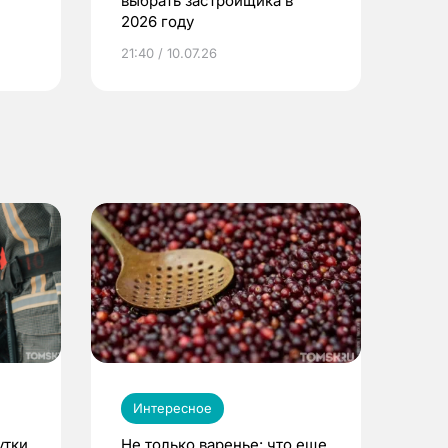
выбрать застройщика в
2026 году
ье
21:40 / 10.07.26
Интересное
утки
Не только варенье: что еще