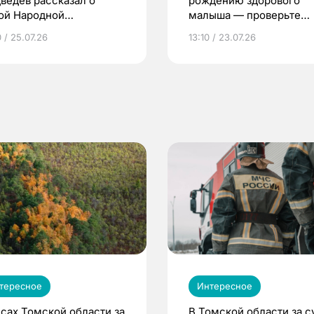
ведев рассказал о
рождению здорового
ой Народной
малыша — проверьте
грамме ЕР
репродуктивное здоров
 / 25.07.26
13:10 / 23.07.26
по ОМС!
тересное
Интересное
есах Томской области за
В Томской области за с