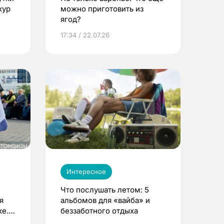
кур
можно приготовить из
ягод?
17:34 / 22.07.26
Интересное
Что послушать летом: 5
я
альбомов для «вайба» и
е.
беззаботного отдыха
и?