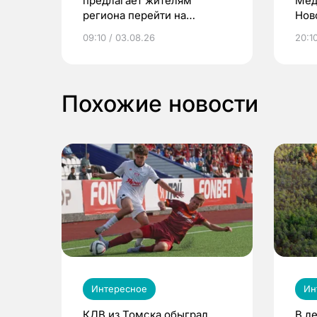
предлагает жителям
Мед
региона перейти на
Нов
электронные квитанции и
про
09:10 / 03.08.26
20:10
выиграть призы
Похожие новости
Интересное
Ин
КДВ из Томска обыграл
В л