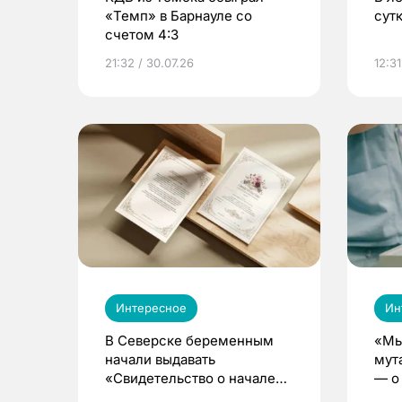
«Темп» в Барнауле со
сут
счетом 4:3
21:32 / 30.07.26
12:31
Интересное
Ин
В Северске беременным
«Мы
начали выдавать
мут
«Свидетельство о начале
— о 
жизни»
бер