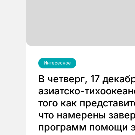
Интересное
В четверг, 17 дека
азиатско-тихоокеан
того как представи
что намерены заве
программ помощи э