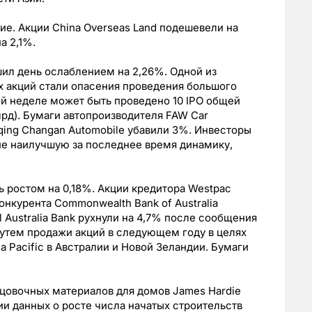
ие. Акции China Overseas Land подешевели на
а 2,1%.
шил день ослаблением на 2,26%. Одной из
 акций стали опасения проведения большого
этой неделе может быть проведено 10 IPO общей
лрд). Бумаги автопроизводителя FAW Car
qing Changan Automobile убавили 3%. Инвесторы
ие наилучшую за последнее время динамику,
 ростом на 0,18%. Акции кредитора Westpac
конкурента Commonwealth Bank of Australia
al Australia Bank рухнули на 4,7% после сообщения
 путем продажи акций в следующем году в целях
 Pacific в Австралии и Новой Зеландии. Бумаги
цовочных материалов для домов James Hardie
ии данных о росте числа начатых строительств