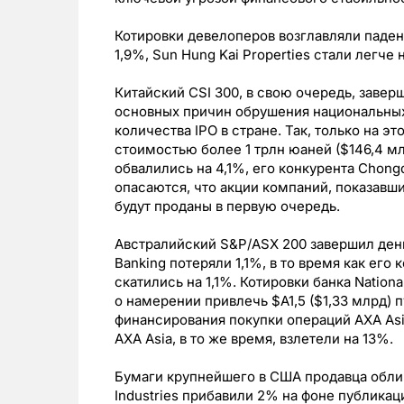
Котировки девелоперов возглавляли паден
1,9%, Sun Hung Kai Properties стали легче н
Китайский CSI 300, в свою очередь, завер
основных причин обрушения национальных
количества IPO в стране. Так, только на 
стоимостью более 1 трлн юаней ($146,4 м
обвалились на 4,1%, его конкурента Chong
опасаются, что акции компаний, показавш
будут проданы в первую очередь.
Австралийский S&P/ASX 200 завершил день
Banking потеряли 1,1%, в то время как его 
скатились на 1,1%. Котировки банка Nation
о намерении привлечь $A1,5 ($1,33 млрд)
финансирования покупки операций AXA Asia
AXA Asia, в то же время, взлетели на 13%.
Бумаги крупнейшего в США продавца обли
Industries прибавили 2% на фоне публикац