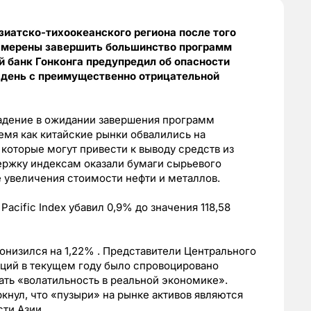
азиатско-тихоокеанского региона после того
намерены завершить большинство программ
й банк Гонконга предупредил об опасности
 день с преимущественно отрицательной
падение в ожидании завершения программ
емя как китайские рынки обвалились на
 которые могут привести к выводу средств из
ржку индексам оказали бумаги сырьевого
е увеличения стоимости нефти и металлов.
acific Index убавил 0,9% до значения 118,58
онизился на 1,22% . Представители Центрального
кций в текущем году было спровоцировано
ать «волатильность в реальной экономике».
кнул, что «пузыри» на рынке активов являются
ти Азии.