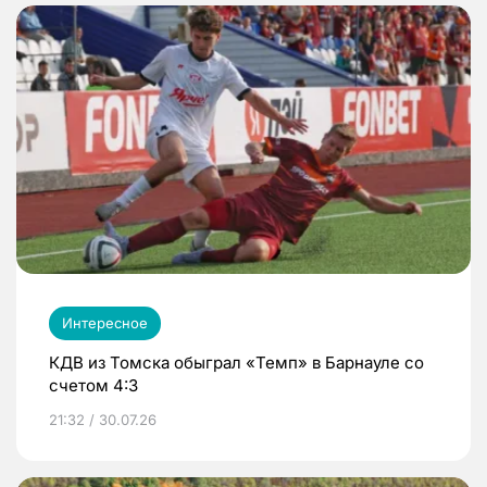
Интересное
КДВ из Томска обыграл «Темп» в Барнауле со
счетом 4:3
21:32 / 30.07.26