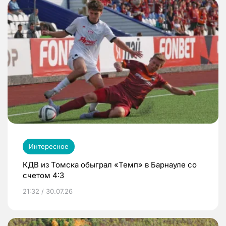
Интересное
КДВ из Томска обыграл «Темп» в Барнауле со
счетом 4:3
21:32 / 30.07.26