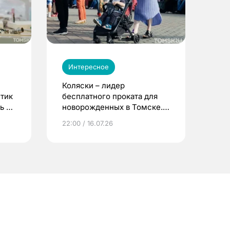
Интересное
Коляски – лидер
етик
бесплатного проката для
ь до
новорожденных в Томске.
Что еще берут родители?
22:00 / 16.07.26