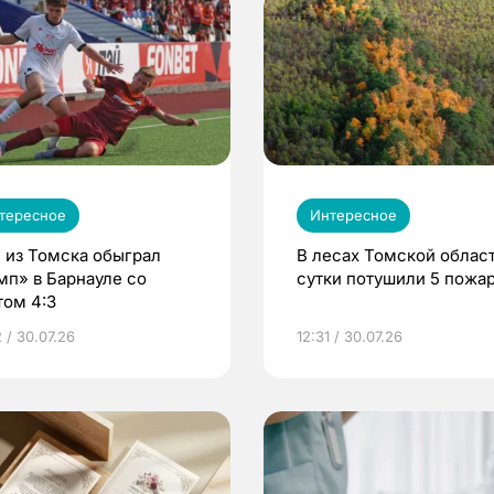
тересное
Интересное
 из Томска обыграл
В лесах Томской област
мп» в Барнауле со
сутки потушили 5 пожа
том 4:3
 / 30.07.26
12:31 / 30.07.26