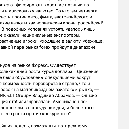
олжают фиксировать короткие позиции по
и в «рисковых» валютах. По итогам четверга
асти против евро, фунта, австралийского и
такие валюты как норвежская крона, российский
. В подобных условиях устоять удалось лишь
е оказали национальные экспортеры,
рвативные игроки, уходящие в валюту-убежище.
лавной паре рынка forex пройдут в диапазоне
нусе на рынке Форекс. Существует
ольких дней роста курса доллара. "Движения
ре были обусловлены спекуляциями вокруг
о возможности переворота в стране, что и
ровок на малоликвидном азиатском рынке, —
 ИК «LT Group» Владимир Абрамов. — Однако
ация стабилизировалась. Американец по-
енное им в предыдущие дни, и более того,
 его роста против конкурентов".
жайших недель, возможным по-прежнему