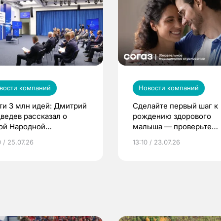
вости компаний
Новости компаний
ти 3 млн идей: Дмитрий
Сделайте первый шаг к
ведев рассказал о
рождению здорового
ой Народной
малыша — проверьте
грамме ЕР
репродуктивное здоров
 / 25.07.26
13:10 / 23.07.26
по ОМС!