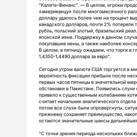
"Калита-Финанс". — В целом, игроки прод
«американцу» после многомесячного ралл
доллару удалось более чем на процент выр
канадского долларов, почти 2% потеряли 
рубль, польский злотый, бразильский реал
японской иене. Поддержку в данном случа
покупавшие иены, а также наиболее консе
В целом, в пятницу ожидаем, что торги в г
1,4350-1,4490 доллара за евро".
Сегодня утром валюта США торгуется в ми
вероятность фиксации прибыли после неск
первых часов пятницы в значительной ме
обстановки в Пакистане. Появились слухи 
привело к существенным колебаниям коти
считает начальник аналитического отдела
потом все слухи были опровергнуты, ситу
прежнему сохраняет преимущество, накопл
остаются значительные шансы дальнейшего
"С точки зрения периода нескольких бли