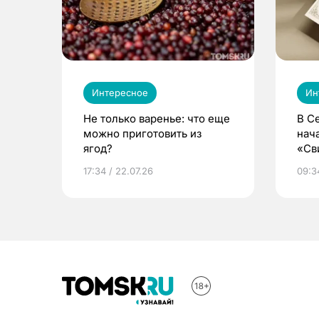
Интересное
Ин
Не только варенье: что еще
В С
можно приготовить из
нач
ягод?
«Св
жиз
17:34 / 22.07.26
09:34