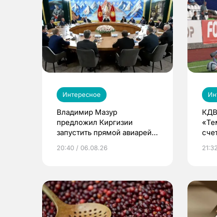
Интересное
Ин
Владимир Мазур
КДВ
предложил Киргизии
«Те
запустить прямой авиарейс
сче
из Томска
20:40 / 06.08.26
21:32