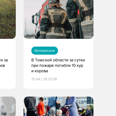
Интересное
и за
В Томской области за сутки
ров
при пожаре погибли 10 кур
и корова
12:04 / 25.07.26