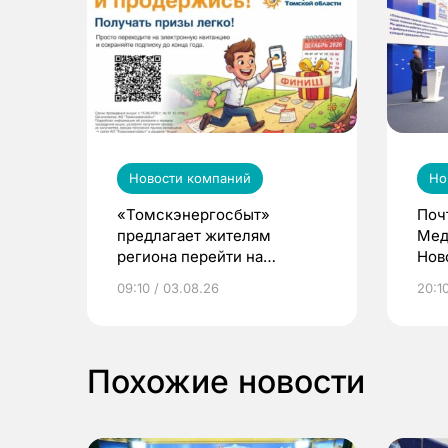
Новости компаний
Но
«Томскэнергосбыт»
Поч
предлагает жителям
Мед
региона перейти на
Нов
электронные квитанции и
про
09:10 / 03.08.26
20:10
выиграть призы
Похожие новости