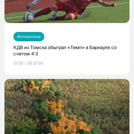
Интересное
КДВ из Томска обыграл «Темп» в Барнауле со
счетом 4:3
21:32 / 30.07.26