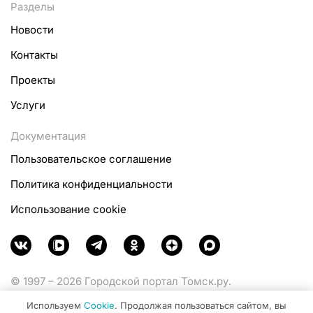
Разделы
Новости
Контакты
Проекты
Услуги
Документация
Пользовательское соглашение
Политика конфиденциальности
Использование cookie
© 1997 – 2026 Городской портал Томск.ру.
Функционирует при финансовой поддержке
Используем
Cookie
. Продолжая пользоваться сайтом, вы
Министерства цифрового развития, связи и массовых