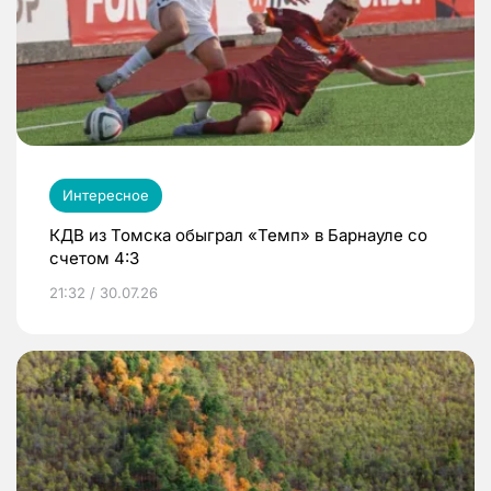
Интересное
КДВ из Томска обыграл «Темп» в Барнауле со
счетом 4:3
21:32 / 30.07.26