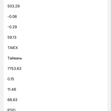
503.29
-0.06
-0.29
59.13
TAIEX
Тайвань
7753.63
0.15
11.46
68.63
PSEi