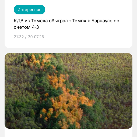
Интересное
КДВ из Томска обыграл «Темп» в Барнауле со
счетом 4:3
21:32 / 30.07.26