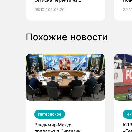
региона перейти на
Нов
электронные квитанции и
про
09:10 / 03.08.26
20:10
выиграть призы
Похожие новости
Интересное
Ин
Владимир Мазур
КДВ
предложил Киргизии
«Те