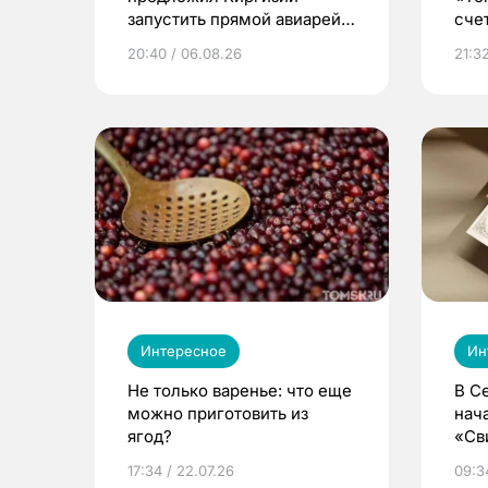
запустить прямой авиарейс
сче
из Томска
20:40 / 06.08.26
21:32
Интересное
Ин
Не только варенье: что еще
В С
можно приготовить из
нач
ягод?
«Св
жиз
17:34 / 22.07.26
09:34