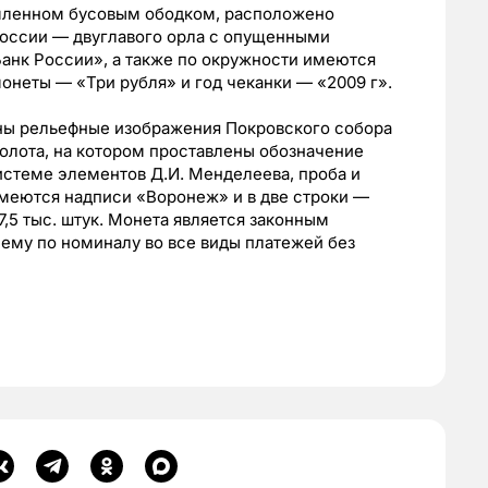
амленном бусовым ободком, расположено
оссии — двуглавого орла с опущенными
анк России», а также по окружности имеются
онеты — «Три рубля» и год чеканки — «2009 г».
ны рельефные изображения Покровского собора
золота, на котором проставлены обозначение
истеме элементов Д.И. Менделеева, проба и
 имеются надписи «Воронеж» и в две строки —
,5 тыс. штук. Монета является законным
ему по номиналу во все виды платежей без