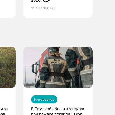
2026 году
ье
21:40 / 10.07.26
Интересное
и за
В Томской области за сутки
ров
при пожаре погибли 10 кур