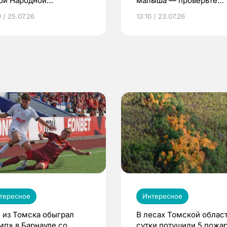
ой Народной
малыша — проверьте
грамме ЕР
репродуктивное здоров
 / 25.07.26
13:10 / 23.07.26
по ОМС!
тересное
Интересное
 из Томска обыграл
В лесах Томской област
мп» в Барнауле со
сутки потушили 5 пожа