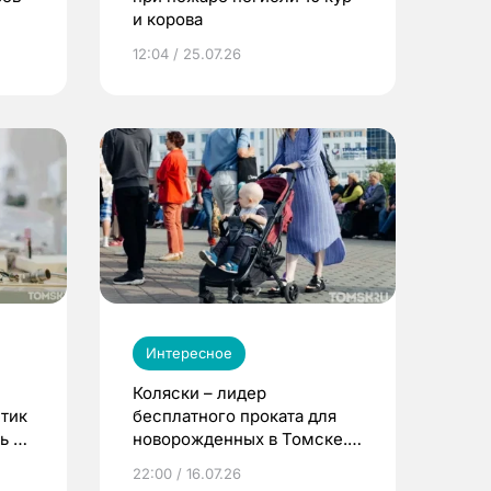
и корова
12:04 / 25.07.26
Интересное
Коляски – лидер
етик
бесплатного проката для
ь до
новорожденных в Томске.
Что еще берут родители?
22:00 / 16.07.26