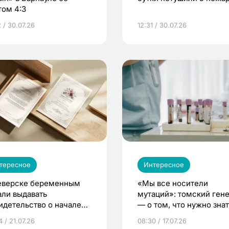
том 4:3
 / 30.07.26
12:31 / 30.07.26
тересное
Интересное
еверске беременным
«Мы все носители
али выдавать
мутаций»: томский ген
идетельство о начале
— о том, что нужно знат
ни»
беременности
 / 21.07.26
08:30 / 17.07.26