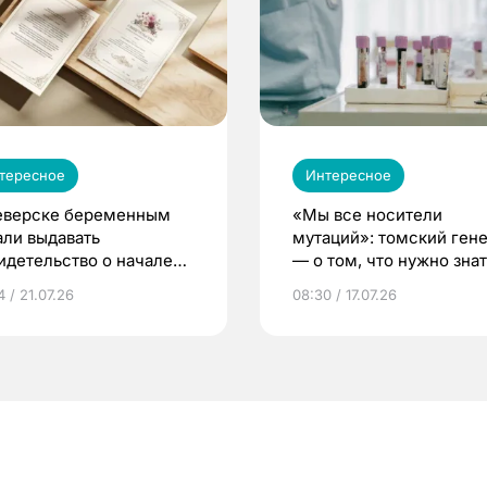
тересное
Интересное
еверске беременным
«Мы все носители
али выдавать
мутаций»: томский ген
идетельство о начале
— о том, что нужно знат
ни»
беременности
 / 21.07.26
08:30 / 17.07.26