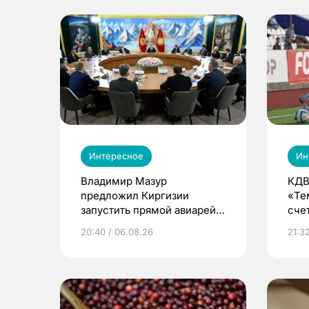
Интересное
Ин
Владимир Мазур
КДВ
предложил Киргизии
«Те
запустить прямой авиарейс
сче
из Томска
20:40 / 06.08.26
21:32