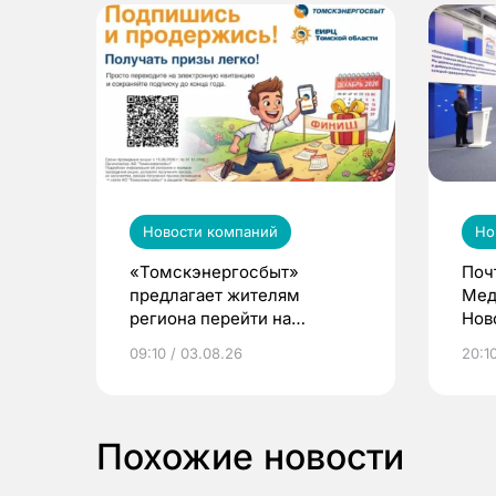
Новости компаний
Но
«Томскэнергосбыт»
Поч
предлагает жителям
Мед
региона перейти на
Нов
электронные квитанции и
про
09:10 / 03.08.26
20:10
выиграть призы
Похожие новости