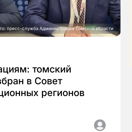
то: пресс-служба Администрации Томской области
ациям: томский
збран в Совет
ционных регионов