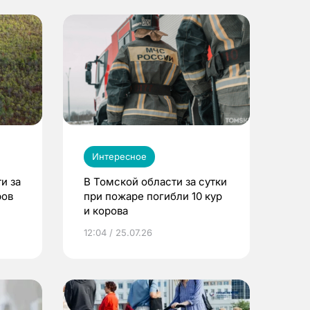
Интересное
и за
В Томской области за сутки
ров
при пожаре погибли 10 кур
и корова
12:04 / 25.07.26