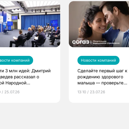
вости компаний
Новости компаний
ти 3 млн идей: Дмитрий
Сделайте первый шаг к
ведев рассказал о
рождению здорового
ой Народной
малыша — проверьте
грамме ЕР
репродуктивное здоров
 / 25.07.26
13:10 / 23.07.26
по ОМС!