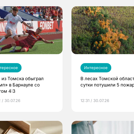
тересное
Интересное
 из Томска обыграл
В лесах Томской област
мп» в Барнауле со
сутки потушили 5 пожа
том 4:3
 / 30.07.26
12:31 / 30.07.26