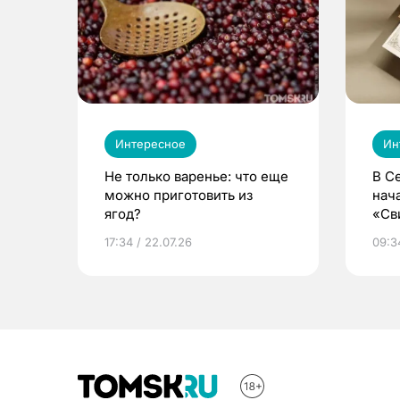
Интересное
Ин
Не только варенье: что еще
В С
можно приготовить из
нач
ягод?
«Св
жиз
17:34 / 22.07.26
09:34