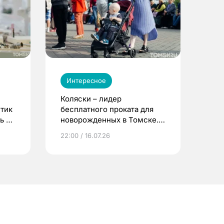
Интересное
Коляски – лидер
етик
бесплатного проката для
ь до
новорожденных в Томске.
Что еще берут родители?
22:00 / 16.07.26