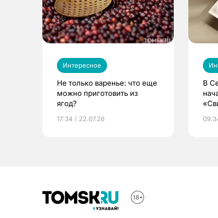
Интересное
Ин
Не только варенье: что еще
В С
можно приготовить из
нач
ягод?
«Св
жиз
17:34 / 22.07.26
09:34