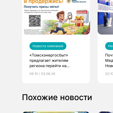
Новости компаний
Но
«Томскэнергосбыт»
Поч
предлагает жителям
Мед
региона перейти на
Нов
электронные квитанции и
про
09:10 / 03.08.26
20:10
выиграть призы
Похожие новости