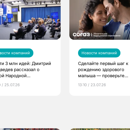
вости компаний
Новости компаний
ти 3 млн идей: Дмитрий
Сделайте первый шаг к
ведев рассказал о
рождению здорового
ой Народной
малыша — проверьте
грамме ЕР
репродуктивное здоров
 / 25.07.26
13:10 / 23.07.26
по ОМС!