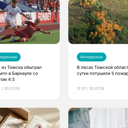
тересное
Интересное
 из Томска обыграл
В лесах Томской област
мп» в Барнауле со
сутки потушили 5 пожа
том 4:3
 / 30.07.26
12:31 / 30.07.26