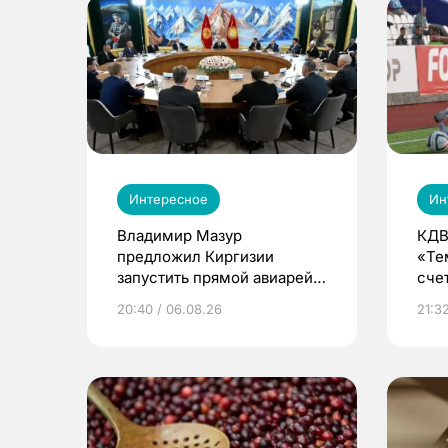
Интересное
Ин
Владимир Мазур
КДВ
предложил Киргизии
«Те
запустить прямой авиарейс
сче
из Томска
20:40 / 06.08.26
21:32