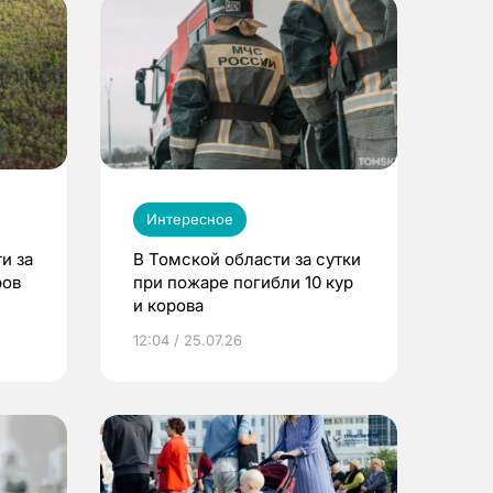
Интересное
и за
В Томской области за сутки
ров
при пожаре погибли 10 кур
и корова
12:04 / 25.07.26