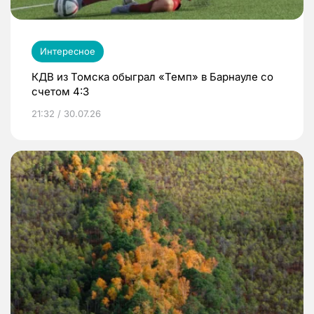
Интересное
КДВ из Томска обыграл «Темп» в Барнауле со
счетом 4:3
21:32 / 30.07.26