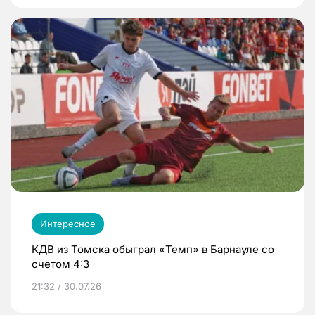
Интересное
КДВ из Томска обыграл «Темп» в Барнауле со
счетом 4:3
21:32 / 30.07.26