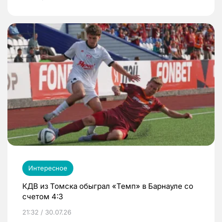
Интересное
КДВ из Томска обыграл «Темп» в Барнауле со
счетом 4:3
21:32 / 30.07.26