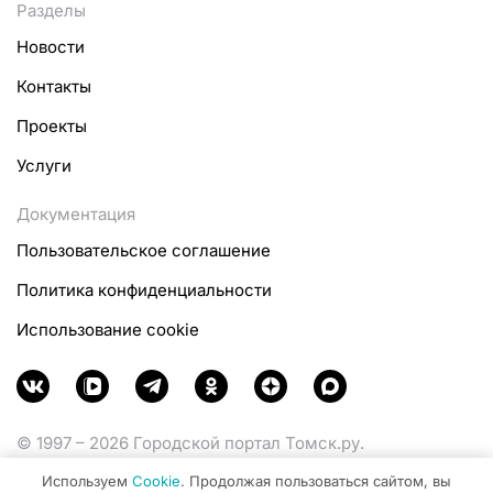
Разделы
Новости
Контакты
Проекты
Услуги
Документация
Пользовательское соглашение
Политика конфиденциальности
Использование cookie
© 1997 – 2026 Городской портал Томск.ру.
Функционирует при финансовой поддержке
Используем
Cookie
. Продолжая пользоваться сайтом, вы
Министерства цифрового развития, связи и массовых