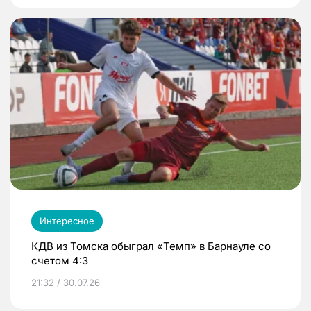
Интересное
КДВ из Томска обыграл «Темп» в Барнауле со
счетом 4:3
21:32 / 30.07.26