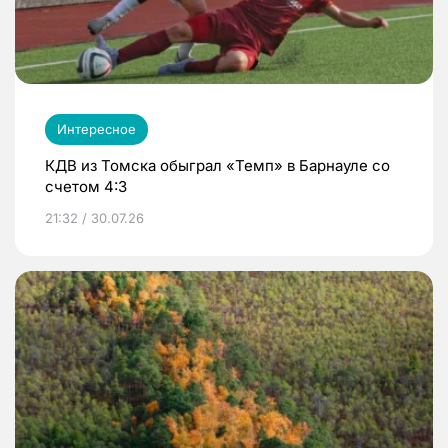
Интересное
КДВ из Томска обыграл «Темп» в Барнауле со
счетом 4:3
21:32 / 30.07.26