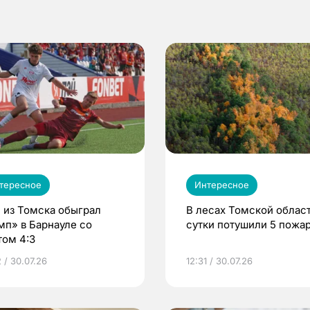
тересное
Интересное
 из Томска обыграл
В лесах Томской област
мп» в Барнауле со
сутки потушили 5 пожа
том 4:3
 / 30.07.26
12:31 / 30.07.26