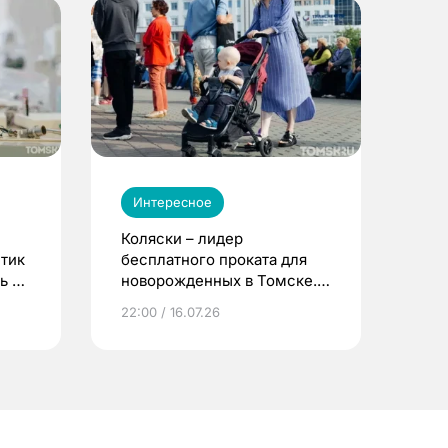
Интересное
Коляски – лидер
етик
бесплатного проката для
ь до
новорожденных в Томске.
Что еще берут родители?
22:00 / 16.07.26