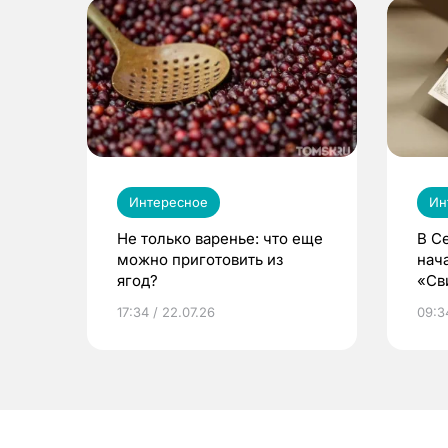
Интересное
Ин
Не только варенье: что еще
В С
можно приготовить из
нач
ягод?
«Св
жиз
17:34 / 22.07.26
09:34