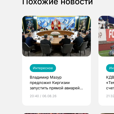
Похожие новости
Интересное
Ин
Владимир Мазур
КДВ
предложил Киргизии
«Те
запустить прямой авиарейс
сче
из Томска
20:40 / 06.08.26
21:32