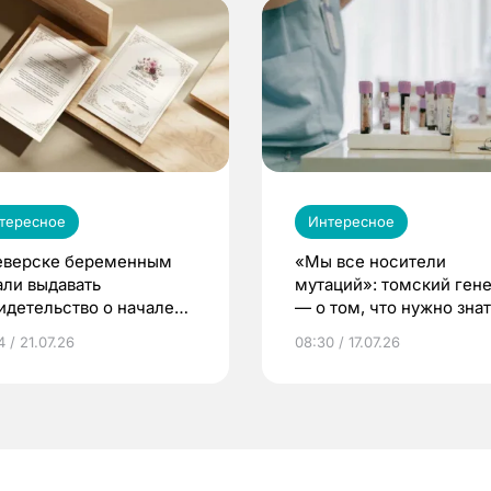
тересное
Интересное
еверске беременным
«Мы все носители
али выдавать
мутаций»: томский ген
идетельство о начале
— о том, что нужно знат
ни»
беременности
 / 21.07.26
08:30 / 17.07.26