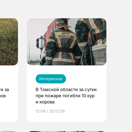
Интересное
и за
В Томской области за сутки
ров
при пожаре погибли 10 кур
и корова
12:04 / 25.07.26