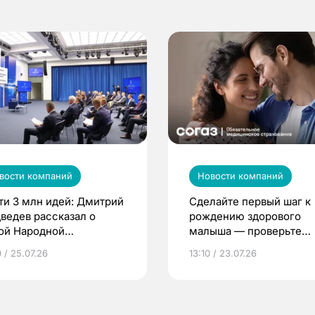
вости компаний
Новости компаний
ти 3 млн идей: Дмитрий
Сделайте первый шаг к
ведев рассказал о
рождению здорового
ой Народной
малыша — проверьте
грамме ЕР
репродуктивное здоров
 / 25.07.26
13:10 / 23.07.26
по ОМС!