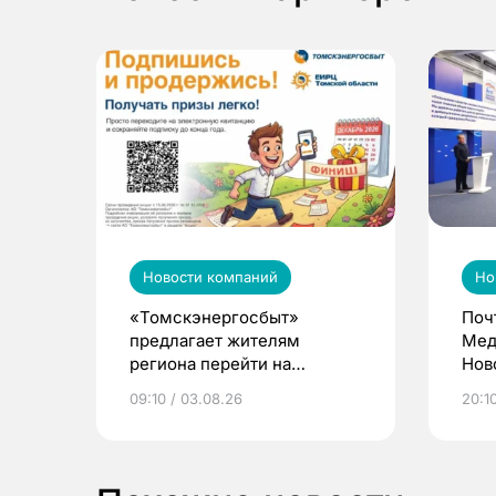
Новости компаний
Но
«Томскэнергосбыт»
Поч
предлагает жителям
Мед
региона перейти на
Нов
электронные квитанции и
про
09:10 / 03.08.26
20:10
выиграть призы