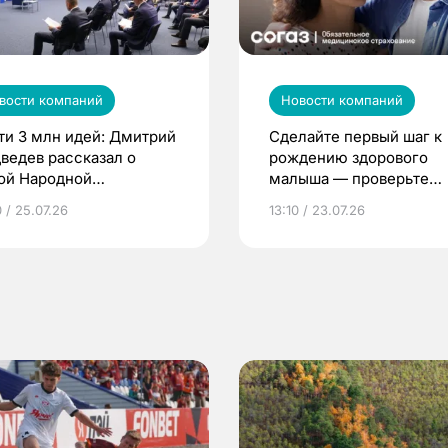
вости компаний
Новости компаний
ти 3 млн идей: Дмитрий
Сделайте первый шаг к
ведев рассказал о
рождению здорового
ой Народной
малыша — проверьте
грамме ЕР
репродуктивное здоров
 / 25.07.26
13:10 / 23.07.26
по ОМС!