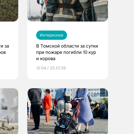
Интересное
и за
В Томской области за сутки
ров
при пожаре погибли 10 кур
и корова
12:04 / 25.07.26