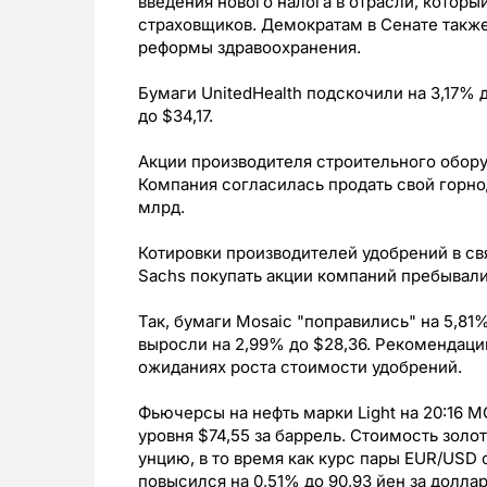
введения нового налога в отрасли, которы
страховщиков. Демократам в Сенате также
реформы здравоохранения.
Бумаги UnitedHealth подскочили на 3,17% д
до $34,17.
Акции производителя строительного оборуд
Компания согласилась продать свой горнод
млрд.
Котировки производителей удобрений в с
Sachs покупать акции компаний пребывали
Так, бумаги Mosaic "поправились" на 5,81%
выросли на 2,99% до $28,36. Рекомендаци
ожиданиях роста стоимости удобрений.
Фьючерсы на нефть марки Light на 20:16 
уровня $74,55 за баррель. Стоимость золот
унцию, в то время как курс пары EUR/USD о
повысился на 0,51% до 90,93 йен за доллар