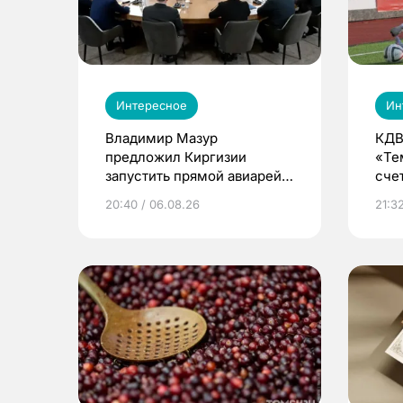
Интересное
Ин
Владимир Мазур
КДВ
предложил Киргизии
«Те
запустить прямой авиарейс
сче
из Томска
20:40 / 06.08.26
21:32