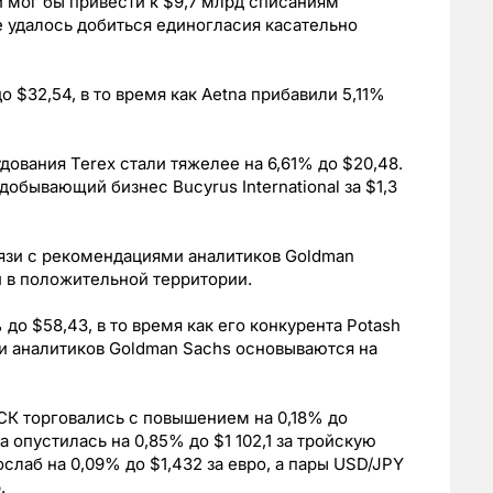
й мог бы привести к $9,7 млрд списаниям
 удалось добиться единогласия касательно
о $32,54, в то время как Aetna прибавили 5,11%
ования Terex стали тяжелее на 6,61% до $20,48.
обывающий бизнес Bucyrus International за $1,3
вязи с рекомендациями аналитиков Goldman
 в положительной территории.
 до $58,43, в то время как его конкурента Potash
и аналитиков Goldman Sachs основываются на
МСК торговались с повышением на 0,18% до
а опустилась на 0,85% до $1 102,1 за тройскую
слаб на 0,09% до $1,432 за евро, а пары USD/JPY
.