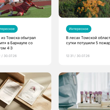
тересное
Интересное
 из Томска обыграл
В лесах Томской област
мп» в Барнауле со
сутки потушили 5 пожа
том 4:3
 / 30.07.26
12:31 / 30.07.26