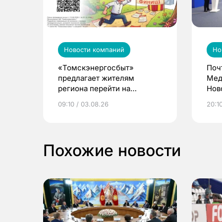
Новости компаний
Но
«Томскэнергосбыт»
Поч
предлагает жителям
Мед
региона перейти на
Нов
электронные квитанции и
про
09:10 / 03.08.26
20:10
выиграть призы
Похожие новости