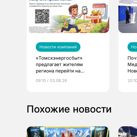
Новости компаний
Но
«Томскэнергосбыт»
Поч
предлагает жителям
Мед
региона перейти на
Нов
электронные квитанции и
про
09:10 / 03.08.26
20:10
выиграть призы
Похожие новости