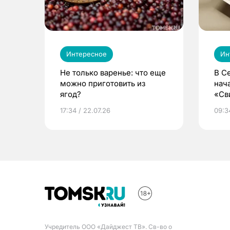
Интересное
Ин
Не только варенье: что еще
В С
можно приготовить из
нач
ягод?
«Св
жиз
17:34 / 22.07.26
09:34
Учредитель ООО «Дайджест ТВ». Св-во о