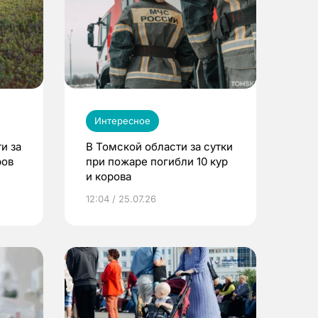
Интересное
и за
В Томской области за сутки
ров
при пожаре погибли 10 кур
и корова
12:04 / 25.07.26