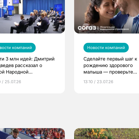
вости компаний
Новости компаний
ти 3 млн идей: Дмитрий
Сделайте первый шаг к
ведев рассказал о
рождению здорового
ой Народной
малыша — проверьте
грамме ЕР
репродуктивное здоров
 / 25.07.26
13:10 / 23.07.26
по ОМС!