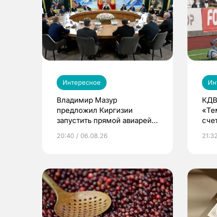
Интересное
Ин
Владимир Мазур
КДВ
предложил Киргизии
«Те
запустить прямой авиарейс
сче
из Томска
20:40 / 06.08.26
21:32