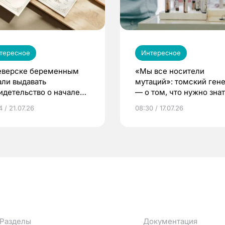
тересное
Интересное
еверске беременным
«Мы все носители
али выдавать
мутаций»: томский ген
идетельство о начале
— о том, что нужно знат
ни»
беременности
 / 21.07.26
08:30 / 17.07.26
Разделы
Документация