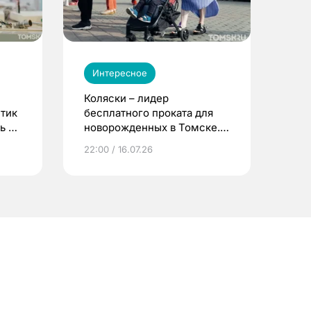
Интересное
Коляски – лидер
етик
бесплатного проката для
ь до
новорожденных в Томске.
Что еще берут родители?
22:00 / 16.07.26