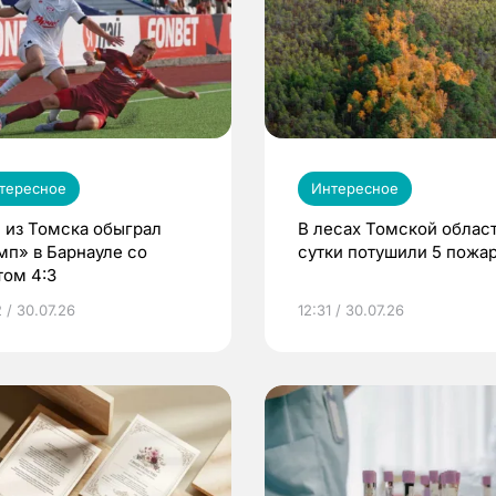
тересное
Интересное
 из Томска обыграл
В лесах Томской област
мп» в Барнауле со
сутки потушили 5 пожа
том 4:3
 / 30.07.26
12:31 / 30.07.26