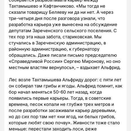
Тахтамышево и Кафтанчиково. «Мы тогда не
сказали товарищу Беляеву ни да ни нет. А через
три-четыря дня после разговора узнали, что
разработка карьера уже вынесена на обсуждение
депутатам Зареченского сельского поселения. С
тех пор эта наша забота, стариковская. Мы
стучались в Зареченскую администрацию, в
районную администрацию, к губернатору
обращались. Даже писали письмо председателю
«Справедливой России» Сергею Миронову, но оно
местным властям вернулось», – вздыхает Альфрид.
Лес возле Тахтамышева Альфриду дорог: с пяти лет
он собирал там грибы и ягоды. Альфрид помнит, как
бор начал меняться 50-60 лет назад, когда
появились первые карьеры. Тогда, в советские
времена, песок копали не глубже трех метров и
после разработки засаживали карьер деревьями,
но до сих пор там нет «ни ягод, ни белых грибов,
которые любят свою почву». Живности тоже стало
меньше: перестали заходить лоси, реже