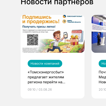
Новости партнеров
Новости компаний
Но
«Томскэнергосбыт»
Поч
предлагает жителям
Мед
региона перейти на
Нов
электронные квитанции и
про
09:10 / 03.08.26
20:10
выиграть призы