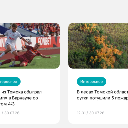
тересное
Интересное
 из Томска обыграл
В лесах Томской област
мп» в Барнауле со
сутки потушили 5 пожа
том 4:3
 / 30.07.26
12:31 / 30.07.26