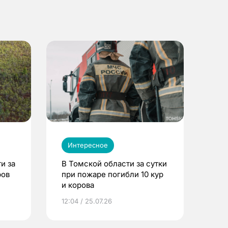
Интересное
и за
В Томской области за сутки
ров
при пожаре погибли 10 кур
и корова
12:04 / 25.07.26