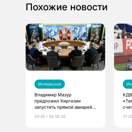
Похожие новости
Интересное
Ин
Владимир Мазур
КДВ
предложил Киргизии
«Те
запустить прямой авиарейс
сче
из Томска
20:40 / 06.08.26
21:32