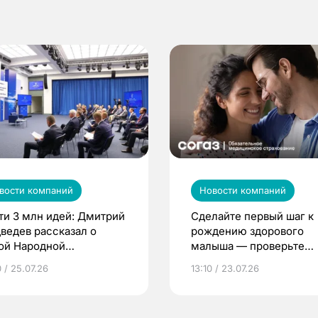
вости компаний
Новости компаний
ти 3 млн идей: Дмитрий
Сделайте первый шаг к
ведев рассказал о
рождению здорового
ой Народной
малыша — проверьте
грамме ЕР
репродуктивное здоров
 / 25.07.26
13:10 / 23.07.26
по ОМС!