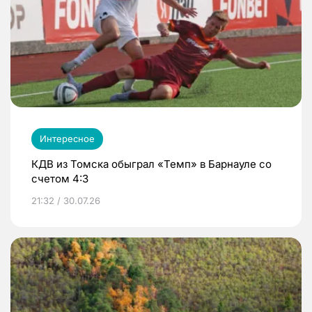
Интересное
КДВ из Томска обыграл «Темп» в Барнауле со
счетом 4:3
21:32 / 30.07.26