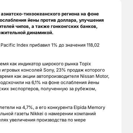
 азиатско-тихоокеанского региона на фоне
 ослабления йены против доллара, улучшения
елей чипов, а также гонконгских банков,
ожительной динамикой.
acific Index прибавил 1% до значения 118,02
время как индикатор широкого рынка Topix
я игровых консолей Sony, 23% продаж которого
 время как акции автопроизводителя Nissan Motor,
одскочили на 6,1% на фоне ослабления йены
ских экспортеров, полученную за рубежом,
летели на 4,7%, а его конкурента Elpida Memory
льной газеты Nikkei о намерении компаний
елях увеличения производства по мере