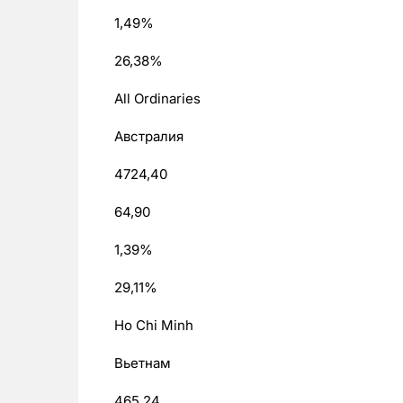
1,49%
26,38%
All Ordinaries
Австралия
4724,40
64,90
1,39%
29,11%
Ho Chi Minh
Вьетнам
465,24