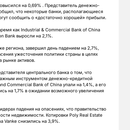
повысился на 0,69% . Представитель денежно-
сообщил, что некоторые банки, располагающиеся
могут сообщить о «достаточно хорошей» прибыли.
ремя как Industrial & Commercial Bank of China
on Bank выросли на 2,1%.
ке региона, завершил день падением на 2,7%,
сения ужесточения политики страны в целях
 рынке активов.
дставителя центрального банка о том, что
 важным инструментом денежно-кредитной
and Commercial Bank of China упали на 1,4%, а его
лись на 1,7% в ожидании возможного увеличения
идерах падения на опасениях, что правительство
сти недвижимости. Котировки Poly Real Estate
na Vanke снизились на 3,9%.