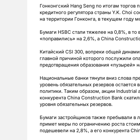
Гонконгский Hang Seng по итогам торгов 
кредитного регулятора страны Y.K. Choi 
на территории Гонконга, в текущем году 
Бумаги HSBC стали тяжелее на 0,8%, в то в
«поправились» на 2,6%, а China Constructi
Китайский CSI 300, вопреки общей динами
главной причиной которого послужили опа
предотвращения образования «пузырей» на
Национальные банки тянули вниз слова пре
уровень обязательных резервов остается
политики. Таким образом, акции Industrial 
конкурента China Construction Bank скати
уровня обязательных резервов.
Бумаги застройщиков также пребывали в л
примет меры по ограничению роста стоимо
подешевели на 2,8%, а его конкурента Chi