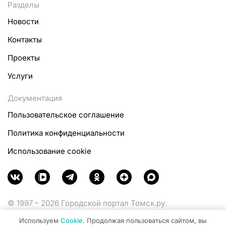
Разделы
Новости
Контакты
Проекты
Услуги
Документация
Пользовательское соглашение
Политика конфиденциальности
Использование cookie
© 1997 – 2026 Городской портал Томск.ру.
Функционирует при финансовой поддержке
Используем
Cookie
. Продолжая пользоваться сайтом, вы
Министерства цифрового развития, связи и массовых