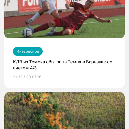
Интересное
КДВ из Томска обыграл «Темп» в Барнауле со
счетом 4:3
21:32 / 30.07.26