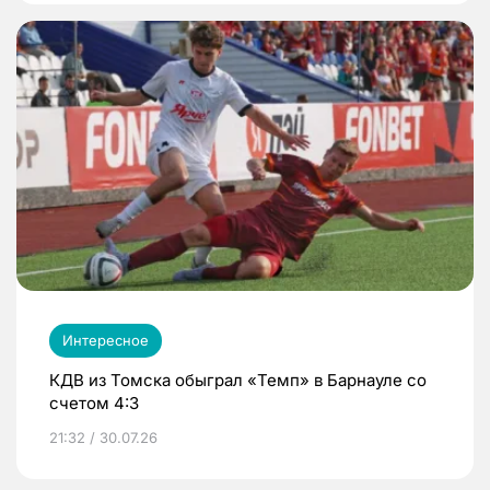
Интересное
КДВ из Томска обыграл «Темп» в Барнауле со
счетом 4:3
21:32 / 30.07.26