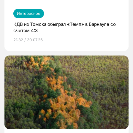
Интересное
КДВ из Томска обыграл «Темп» в Барнауле со
счетом 4:3
21:32 / 30.07.26