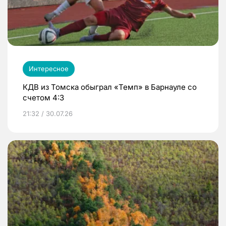
Интересное
КДВ из Томска обыграл «Темп» в Барнауле со
счетом 4:3
21:32 / 30.07.26