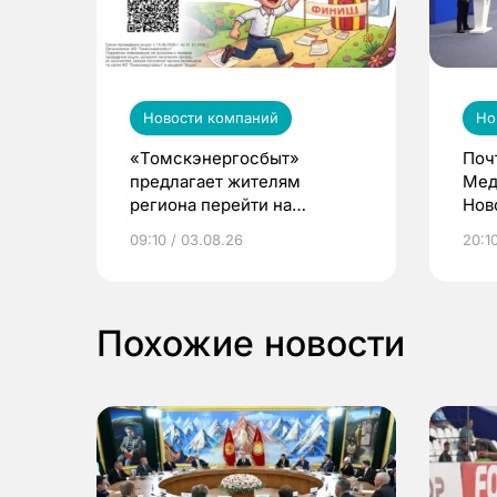
Новости компаний
Но
«Томскэнергосбыт»
Поч
предлагает жителям
Мед
региона перейти на
Нов
электронные квитанции и
про
09:10 / 03.08.26
20:10
выиграть призы
Похожие новости