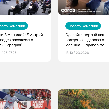
вости компаний
Новости компаний
ти 3 млн идей: Дмитрий
Сделайте первый шаг к
ведев рассказал о
рождению здорового
ой Народной
малыша — проверьте
грамме ЕР
репродуктивное здоров
 / 25.07.26
13:10 / 23.07.26
по ОМС!