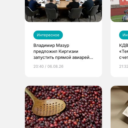
Интересное
Ин
Владимир Мазур
КДВ
предложил Киргизии
«Те
запустить прямой авиарейс
сче
из Томска
20:40 / 06.08.26
21:32