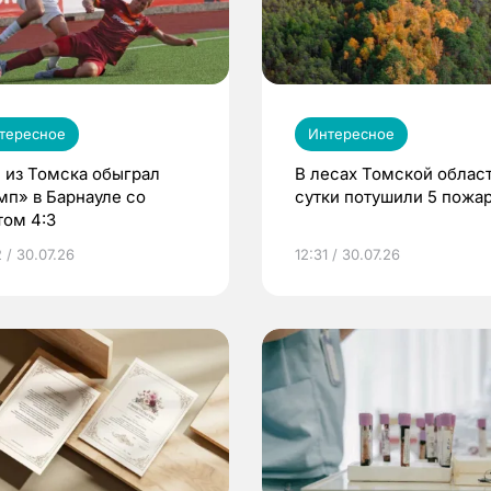
тересное
Интересное
 из Томска обыграл
В лесах Томской област
мп» в Барнауле со
сутки потушили 5 пожа
том 4:3
 / 30.07.26
12:31 / 30.07.26