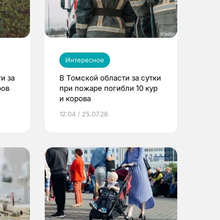
Интересное
и за
В Томской области за сутки
ров
при пожаре погибли 10 кур
и корова
12:04 / 25.07.26