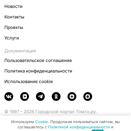
Новости
Контакты
Проекты
Услуги
Документация
Пользовательское соглашение
Политика конфиденциальности
Использование cookie
© 1997 – 2026 Городской портал Томск.ру.
Функционирует при финансовой поддержке
Используем
Cookie
. Продолжая пользоваться сайтом, вы
Министерства цифрового развития, связи и массовых
соглашаетесь с
Политикой конфиденциальности
и
коммуникаций Российской Федерации.