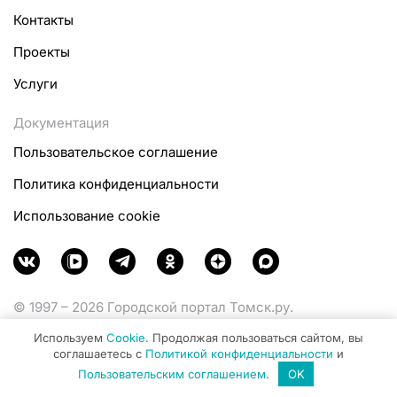
Контакты
Проекты
Услуги
Документация
Пользовательское соглашение
Политика конфиденциальности
Использование cookie
© 1997 – 2026 Городской портал Томск.ру.
Функционирует при финансовой поддержке
Используем
Cookie
. Продолжая пользоваться сайтом, вы
Министерства цифрового развития, связи и массовых
соглашаетесь с
Политикой конфиденциальности
и
коммуникаций Российской Федерации.
Пользовательским соглашением
.
OK