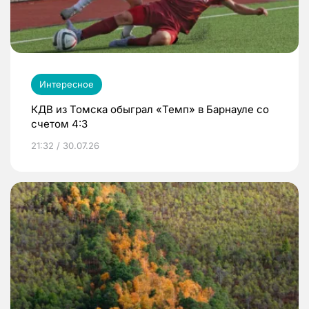
Интересное
КДВ из Томска обыграл «Темп» в Барнауле со
счетом 4:3
21:32 / 30.07.26