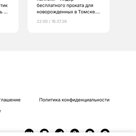
етик
бесплатного проката для
ь до
новорожденных в Томске.
Что еще берут родители?
22:00 / 16.07.26
глашение
Политика конфиденциальности
e