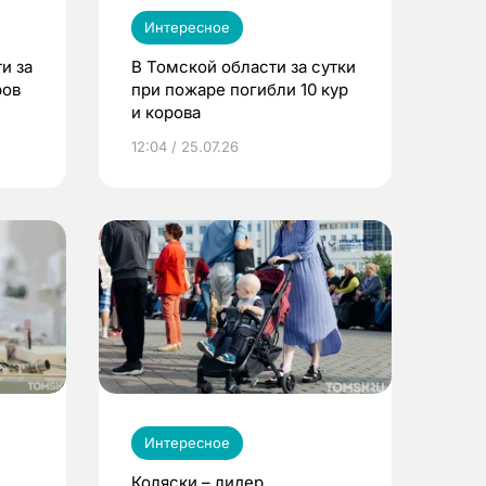
Интересное
и за
В Томской области за сутки
ров
при пожаре погибли 10 кур
и корова
12:04 / 25.07.26
Интересное
Коляски – лидер