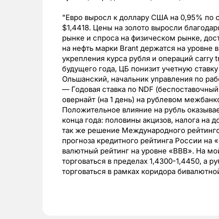
"Евро выросл к доллару США на 0,95% по 
$1,4418. Цены на золото выросли благода
рынке и спроса на физическом рынке, дост
на нефть марки Brant держатся на уровне 
укрепления курса рубля и операций carry t
будущего года, ЦБ понизит учетную ставк
Ольшанский, начальник управления по раб
— Годовая ставка по NDF (беспоставочный 
овернайт (на 1 день) на рублевом межбан
Положительное влияние на рубль оказывае
конца года: половины акцизов, налога на 
так же решение Международного рейтинго
прогноза кредитного рейтинга России на 
валютный рейтинг на уровне «ВВВ». На мой 
торговаться в пределах 1,4300-1,4450, а р
торговаться в рамках коридора бивалютной