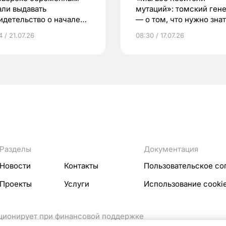
али выдавать
мутаций»: томский ген
идетельство о начале
— о том, что нужно знат
ни»
беременности
 / 21.07.26
08:30 / 17.07.26
Разделы
Документация
Новости
Контакты
Пользовательское со
Проекты
Услуги
Использование cooki
кционирует при финансовой поддержке