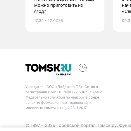
можно приготовить из
нач
ягод?
«Св
жиз
17:34 / 22.07.26
09:34
Учредитель ООО «Дайджест ТВ». Св-во о
регистрации СМИ ЭЛ №ФС 77-71671 выдано
Федеральной службой по надзору в сфере
связи, информационных технологий и
массовых коммуникаций 23.11.2017
© 1997 – 2026 Городской портал Томск.ру. Фун