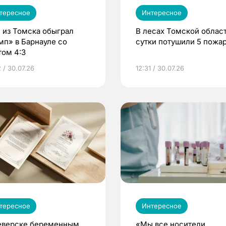
тересное
Интересное
 из Томска обыграл
В лесах Томской област
мп» в Барнауле со
сутки потушили 5 пожа
том 4:3
 / 30.07.26
12:31 / 30.07.26
тересное
Интересное
еверске беременным
«Мы все носители