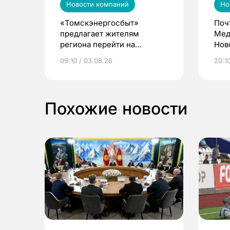
Новости компаний
Но
«Томскэнергосбыт»
Поч
предлагает жителям
Мед
региона перейти на
Нов
электронные квитанции и
про
09:10 / 03.08.26
20:10
выиграть призы
Похожие новости