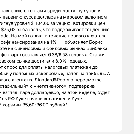
сравнению с торгами среды достигнув уровня
ря падению курса доллара на мировом валютном
игнув уровня $1104.60 за унцию. Котировки цен
в $75,62 за баррель, что поддерживает тенденцию
rade. На мой взгляд, в течение первого квартала
у рефинансирования на 1%, — объясняет Борис
оте на финансовых и фондовых рынках Бинбанка.
форвард) составляет 6,38/6.58 годовых. Ставки
ковском рынке достигали 8,0% годовых.
т спрос для оплаты налоговых платежей до
добычу полезных ископаемых, налог на прибыль. А
вого агентства Standard&Poors о пересмотре
«стабильный» с «негативного», подтвердив
взгляд, пара доллар/евро, на этой неделе, будет
убль РФ будет очень волатилен и будет
 корзины 35,60-36,00 рублей".