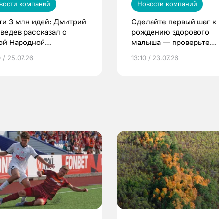
вости компаний
Новости компаний
ти 3 млн идей: Дмитрий
Сделайте первый шаг к
ведев рассказал о
рождению здорового
ой Народной
малыша — проверьте
грамме ЕР
репродуктивное здоров
 / 25.07.26
13:10 / 23.07.26
по ОМС!