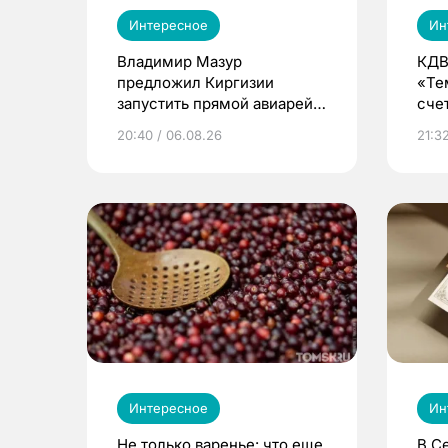
Интересное
Ин
Владимир Мазур
КДВ
предложил Киргизии
«Те
запустить прямой авиарейс
сче
из Томска
20:40 / 06.08.26
21:32
Интересное
Ин
Не только варенье: что еще
В С